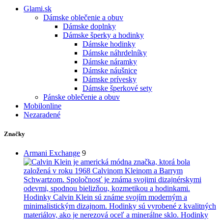
Glami.sk
Dámske oblečenie a obuv
Dámske doplnky
Dámske šperky a hodinky
Dámske hodinky
Dámske náhrdelníky
Dámske náramky
Dámske náušnice
Dámske prívesky
Dámske šperkové sety
Pánske oblečenie a obuv
Mobilonline
Nezaradené
Značky
Armani Exchange
9