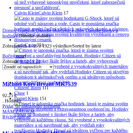
Calvin Klein
Calvin Klein
17
Domov
Glami.sk
Dámske oblečenie a obuv
Dámske šperky a
hodinky
Dámske hodinky
Casio
Casio
351
Zobrazených 1–16 z 1923 výsledkov
Sorted by latest
Bočný panel
Zobraziť
9
12
18
24
Michael Kors Bryant MK7539
Citizen
Citizen
111
Cluse
1
92.25
€
Daniel Klein
151
. Hodinky
Pridať do nákupného zoznamu
MÁM ZÁUJEM
Rýchly náhľad