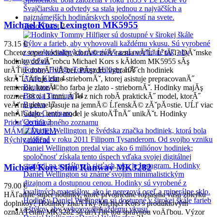
Michael Kors Lexington MK5955
Tissot
Tissot
2
73.15
€
Chcete super hodinky, ktorĂ© zvĂ˝raznia vĂˇĹˇ ĹˇtĂ˝l? DĂˇmske
hodinky od vĂ˝robcu Michael Kors s kĂłdom MK5955 sĂş
Tommy Hilfiger
Tommy Hilfiger
103
urÄŤite dobrĂ˝ vĂ˝ber. PĂşzdro vybranĂ˝ch hodiniek
Anne Klein
4
skrĂˇĹˇÄľuje zlato-striebornĂˇ, ktorej asistuje prepracovanĂ˝
Bauhaus
4
remienok, ktorĂ©ho farba je zlato - striebornĂˇ. Hodinky majĂş
Boccia Titanium
44
rozmer 38 x 13 mm, ÄŤo z nich robĂ­ praktickĂ˝ model, ktorĂ˝
Bulova
17
veÄľmi pekne pasuje na jemnĂ© ĹľenskĂ© zĂˇpĂ¤stie. UĹľ viac
Carlo Cantinaro
1
nehÄľadajte, tento model je skutoÄŤnĂ˝ unikĂˇt. Hodinky
Certina
3
Pridať do nákupného zoznamu
MÁM ZÁUJEM
Rýchly náhľad
Michael Kors Slim Runway MK3282
79.00
€
HÄľadáte super hodinky, ktoré prvotriedne rozjasnia vašu zbierku
doplnkov? Hodinky znaÄŤky Michael Kors s produktovým
oznaÄŤením MK3282 sú urÄŤite tou správnou voÄľbou. Výzor