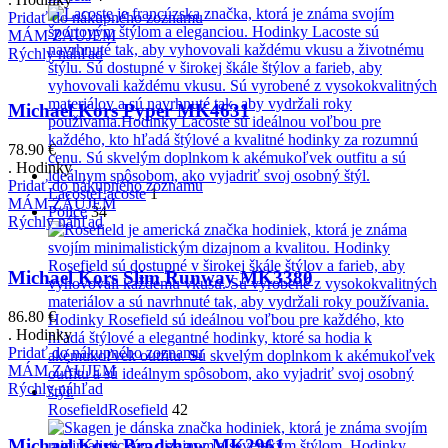
Pridať do nákupného zoznamu
MÁM ZÁUJEM
Rýchly náhľad
Michael Kors Pyper MK4631
78.90
€
. Hodinky
Pridať do nákupného zoznamu
Lacoste
Lacoste
1
MÁM ZÁUJEM
Police
34
Rýchly náhľad
Michael Kors Slim Runway MK3380
86.80
€
. Hodinky
Pridať do nákupného zoznamu
MÁM ZÁUJEM
Rýchly náhľad
Rosefield
Rosefield
42
Michael Kors Bradshaw MK2961