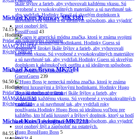
Michael Kors Runway MK3381
74.15
€
Fossil
Fossil
43
. Hodinky
Pridať do nákupného zoznamu
MÁM ZÁUJEM
Rýchly náhľad
Michael Kors Brynn MK7504
Guess
Guess
239
94.50
€
. Hodinky
Pridať do nákupného zoznamu
MÁM ZÁUJEM
Rýchly náhľad
Michael Kors Lexington MK7218
Hugo Boss
Hugo Boss
5
84.55
€
Invicta
4
. Hodinky