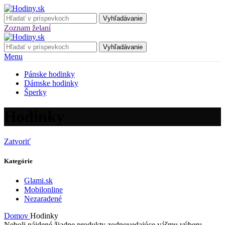
Vyhľadávanie
Zoznam želaní
Vyhľadávanie
Menu
Pánske hodinky
Dámske hodinky
Šperky
Hodinky
Zatvoriť
Kategórie
Glami.sk
Mobilonline
Nezaradené
Domov
Hodinky
Neboli nájdené žiadne produkty zodpovedajúce vášmu výberu.