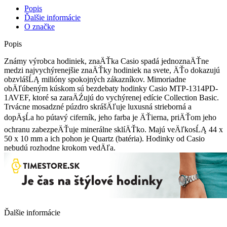
Popis
Ďalšie informácie
O značke
Popis
Známy výrobca hodiniek, znaÄŤka Casio spadá jednoznaÄŤne
medzi najvychýrenejšie znaÄŤky hodiniek na svete, ÄŤo dokazujú
obzvlášĹĄ milióny spokojných zákazníkov. Mimoriadne
obÄľúbeným kúskom sú bezdebaty hodinky Casio MTP-1314PD-
1AVEF, ktoré sa zaraÄŹujú do vychýrenej edície Collection Basic.
Trvácne mosadzné púzdro skrášÄľuje luxusná strieborná a
dopÄşĹa ho pútavý ciferník, jeho farba je ÄŤierna, priÄŤom jeho
ochranu zabezpeÄŤuje minerálne sklíÄŤko. Majú veÄľkosĹĄ 44 x
50 x 10 mm a ich pohon je Quartz (batéria). Hodinky od Casio
nebudú rozhodne krokom vedÄľa.
Ďalšie informácie