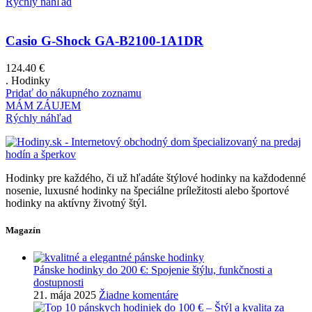
Rýchly náhľad
Casio G-Shock GA-B2100-1A1DR
124.40
€
. Hodinky
Pridať do nákupného zoznamu
MÁM ZÁUJEM
Rýchly náhľad
Hodinky pre každého, či už hľadáte štýlové hodinky na každodenné
nosenie, luxusné hodinky na špeciálne príležitosti alebo športové
hodinky na aktívny životný štýl.
Magazín
Pánske hodinky do 200 €: Spojenie štýlu, funkčnosti a
dostupnosti
21. mája 2025
Žiadne komentáre