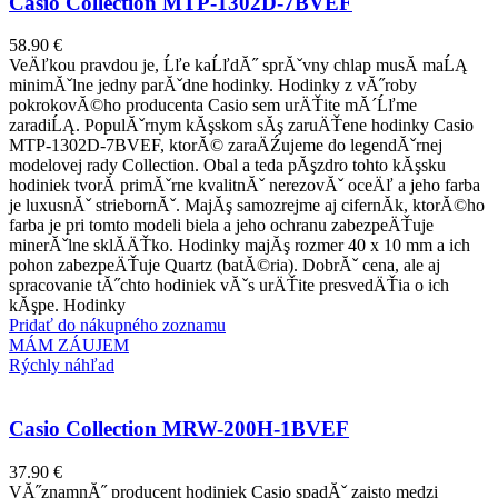
Casio Collection MTP-1302D-7BVEF
58.90
€
VeÄľkou pravdou je, Ĺľe kaĹľdĂ˝ sprĂˇvny chlap musĂ­ maĹĄ
minimĂˇlne jedny parĂˇdne hodinky. Hodinky z vĂ˝roby
pokrokovĂ©ho producenta Casio sem urÄŤite mĂ´Ĺľme
zaradiĹĄ. PopulĂˇrnym kĂşskom sĂş zaruÄŤene hodinky Casio
MTP-1302D-7BVEF, ktorĂ© zaraÄŹujeme do legendĂˇrnej
modelovej rady Collection. Obal a teda pĂşzdro tohto kĂşsku
hodiniek tvorĂ­ primĂˇrne kvalitnĂˇ nerezovĂˇ oceÄľ a jeho farba
je luxusnĂˇ striebornĂˇ. MajĂş samozrejme aj cifernĂ­k, ktorĂ©ho
farba je pri tomto modeli biela a jeho ochranu zabezpeÄŤuje
minerĂˇlne sklĂ­ÄŤko. Hodinky majĂş rozmer 40 x 10 mm a ich
pohon zabezpeÄŤuje Quartz (batĂ©ria). DobrĂˇ cena, ale aj
spracovanie tĂ˝chto hodiniek vĂˇs urÄŤite presvedÄŤia o ich
kĂşpe. Hodinky
Pridať do nákupného zoznamu
MÁM ZÁUJEM
Rýchly náhľad
Casio Collection MRW-200H-1BVEF
37.90
€
VĂ˝znamnĂ˝ producent hodiniek Casio spadĂˇ zaisto medzi