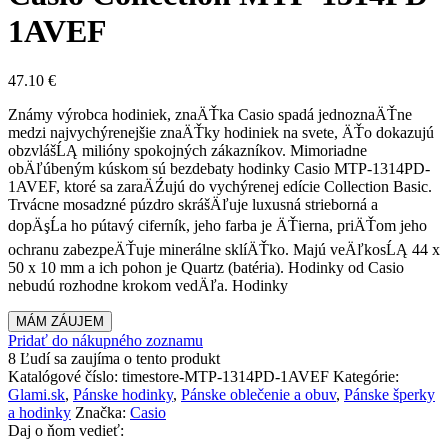
1AVEF
47.10
€
Známy výrobca hodiniek, znaÄŤka Casio spadá jednoznaÄŤne
medzi najvychýrenejšie znaÄŤky hodiniek na svete, ÄŤo dokazujú
obzvlášĹĄ milióny spokojných zákazníkov. Mimoriadne
obÄľúbeným kúskom sú bezdebaty hodinky Casio MTP-1314PD-
1AVEF, ktoré sa zaraÄŹujú do vychýrenej edície Collection Basic.
Trvácne mosadzné púzdro skrášÄľuje luxusná strieborná a
dopÄşĹa ho pútavý ciferník, jeho farba je ÄŤierna, priÄŤom jeho
ochranu zabezpeÄŤuje minerálne sklíÄŤko. Majú veÄľkosĹĄ 44 x
50 x 10 mm a ich pohon je Quartz (batéria). Hodinky od Casio
nebudú rozhodne krokom vedÄľa. Hodinky
MÁM ZÁUJEM
Pridať do nákupného zoznamu
8
Ľudí sa zaujíma o tento produkt
Katalógové číslo:
timestore-MTP-1314PD-1AVEF
Kategórie:
Glami.sk
,
Pánske hodinky
,
Pánske oblečenie a obuv
,
Pánske šperky
a hodinky
Značka:
Casio
Daj o ňom vedieť: