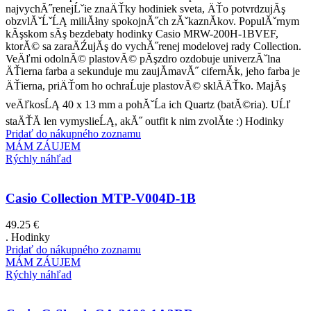
najvychĂ˝renejĹˇie znaÄŤky hodiniek sveta, ÄŤo potvrdzujĂş
obzvlĂˇĹˇĹĄ miliĂłny spokojnĂ˝ch zĂˇkaznĂ­kov. PopulĂˇrnym
kĂşskom sĂş bezdebaty hodinky Casio MRW-200H-1BVEF,
ktorĂ© sa zaraÄŹujĂş do vychĂ˝renej modelovej rady Collection.
VeÄľmi odolnĂ© plastovĂ© pĂşzdro ozdobuje univerzĂˇlna
ÄŤierna farba a sekunduje mu zaujĂ­mavĂ˝ cifernĂ­k, jeho farba je
ÄŤierna, priÄŤom ho ochraĹuje plastovĂ© sklĂ­ÄŤko. MajĂş
veÄľkosĹĄ 40 x 13 mm a pohĂˇĹa ich Quartz (batĂ©ria). UĹľ
staÄŤĂ­ len vymyslieĹĄ, akĂ˝ outfit k nim zvolĂ­te :) Hodinky
Pridať do nákupného zoznamu
MÁM ZÁUJEM
Rýchly náhľad
Casio Collection MTP-V004D-1B
49.25
€
. Hodinky
Pridať do nákupného zoznamu
MÁM ZÁUJEM
Rýchly náhľad