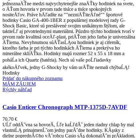
jednoznaÄŤne medzi najvychytenejšie znaÄŤky hodiniek na svete,
o ÄŤom hovoria v prvom rade tisíce a tisíce spokojných
nositeÄľov. Práve hÄľadíte na ""nezniÄŤiteÄľné"" športové
hodinky Casio GA-400-1BER z populárnej modelovej rady G-
Shock Basic, ktoré sú preslávené svojim unikátnym štýlom, ale
taktieĹľ aj prvotriednymi materiálmi. Púzdro týchto hodiniek tvorí v
prvom rade kvalitná oceÄľ-plast, priÄŤom jeho farba je univerzálna
ÄŤierna. Nevyhnutnou súÄŤasĹĄou hodiniek je aj ciferník,
ktorého farba je pri týchto hodinkách ÄŤierna a prekrýva ho
minerálne sklíÄŤko. Hodinky majú rozmer 52 x 55 x 18 mm a
poháĹa ich Quartz (batéria). Nech sú vaše poĹľiadavky
akékoÄľvek, jedny G-Shocky by vám urÄŤite nemali chýbaĹĄ!
Hodinky
Pridať do nákupného zoznamu
MÁM ZÁUJEM
Rýchly náhľad
Casio Enticer Chronograph MTP-1375D-7AVDF
70.70
€
UĹľ oddĂˇvna sa hovorĂ­, Ĺľe kaĹľdĂ˝ jeden riadny chlap by mal
vlastniĹĄ prinajmenĹˇom jedny parĂˇdne hodinky. KĂşsky z
dielne poprednĂ©ho vĂ˝robcu Casio sĂş dokonalĂ˝m prĂ­kladom.