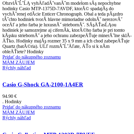
ObzvlĂˇĹˇĹĄ vyhÄľadĂˇvanĂ˝m modelom sĂş nepochybne
hodinky Casio MTP-1375D-7AVDF, ktorĂ© spadajĂş do
vychĂ˝renej edĂ­cie Enticer Chronograph. Obal a teda pĂşzdro
tĂ˝chto hodiniek tvorĂ­ hlavne mimoriadne odolnĂˇ nerezovĂˇ
oceÄľ a jeho farba je luxusnĂˇ striebornĂˇ. SĂşÄŤasĹĄou
hodiniek je samozrejme aj cifernĂ­k, ktorĂ©ho farba je pri tomto
kĂşsku striebornĂˇ a jeho ochranu zabezpeÄŤuje minerĂˇlne sklĂ­
ÄŤko. Hodinky majĂş rozmer 35 x 9 mm a ich chod zabepeÄŤuje
Quartz (batĂ©ria). UĹľ rozmĂ˝ĹˇÄľate, ÄŤo si k nĂ­m
obleÄŤiete? Hodinky
Pridať do nákupného zoznamu
MÁM ZÁUJEM
Rýchly náhľad
Casio G-Shock GA-2100-1A4ER
94.90
€
. Hodinky
Pridať do nákupného zoznamu
MÁM ZÁUJEM
Rýchly náhľad