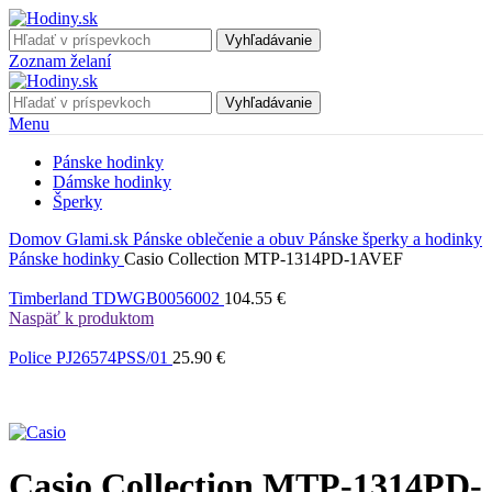
Vyhľadávanie
Zoznam želaní
Vyhľadávanie
Menu
Pánske hodinky
Dámske hodinky
Šperky
Domov
Glami.sk
Pánske oblečenie a obuv
Pánske šperky a hodinky
Pánske hodinky
Casio Collection MTP-1314PD-1AVEF
Timberland TDWGB0056002
104.55
€
Naspäť k produktom
Police PJ26574PSS/01
25.90
€
Casio Collection MTP-1314PD-