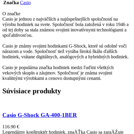
Značka
Casio
O značke
Casio je jednou z najväčších a najúspešnejších spoločností na
výrobu hodiniek na svete. Spoločnosť bola založená v roku 1946 a
od tej doby sa stala známou svojimi inovatívnymi technológiami a
spoľahlivosťou.
Casio je známy svojimi hodinkami G-Shock, ktoré sú odolné voči
nárazom a vode. Spoločnosť tiež vyrába širokú škálu ďalších
hodiniek, vrátane digitálnych, analógových a hybridných hodiniek.
Casio je populárna značka hodiniek medzi ľuďmi všetkých
vekových skupín a záujmov. Spoločnosť je známa svojimi
kvalitnými výrobkami a cenovo dostupnými cenami.
Súvisiace produkty
Casio G-Shock GA-400-1BER
116.90
€
Legendárny konštruktér hodiniek, znaÄŤka Casio sa zaraÄŹuje