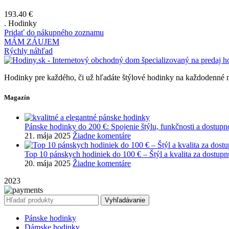
193.40
€
. Hodinky
Pridať do nákupného zoznamu
MÁM ZÁUJEM
Rýchly náhľad
Hodinky pre každého, či už hľadáte štýlové hodinky na každodenné nos
Magazín
Pánske hodinky do 200 €: Spojenie štýlu, funkčnosti a dostupno
21. mája 2025
Žiadne komentáre
Top 10 pánskych hodiniek do 100 € – Štýl a kvalita za dostup
20. mája 2025
Žiadne komentáre
2023
Vyhľadávanie
Pánske hodinky
Dámske hodinky