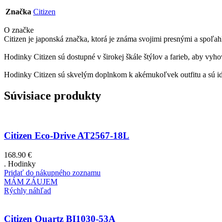
Značka
Citizen
O značke
Citizen je japonská značka, ktorá je známa svojimi presnými a spoľa
Hodinky Citizen sú dostupné v širokej škále štýlov a farieb, aby vyh
Hodinky Citizen sú skvelým doplnkom k akémukoľvek outfitu a sú id
Súvisiace produkty
Citizen Eco-Drive AT2567-18L
168.90
€
. Hodinky
Pridať do nákupného zoznamu
MÁM ZÁUJEM
Rýchly náhľad
Citizen Quartz BI1030-53A