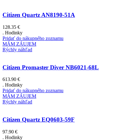
Citizen Quartz AN8190-51A
128.35
€
. Hodinky
Pridať do nákupného zoznamu
MÁM ZÁUJEM
Rýchly náhľad
Citizen Promaster Diver NB6021-68L
613.90
€
. Hodinky
Pridať do nákupného zoznamu
MÁM ZÁUJEM
Rýchly náhľad
Citizen Quartz EQ0603-59F
97.90
€
. Hodinky