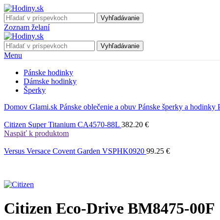
Vyhľadávanie
Zoznam želaní
Vyhľadávanie
Menu
Pánske hodinky
Dámske hodinky
Šperky
Domov
Glami.sk
Pánske oblečenie a obuv
Pánske šperky a hodinky
Citizen Super Titanium CA4570-88L
382.20
€
Naspäť k produktom
Versus Versace Covent Garden VSPHK0920
99.25
€
Citizen Eco-Drive BM8475-00F