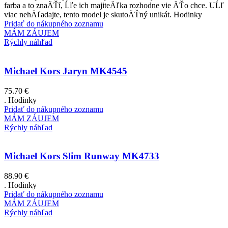
farba a to znaÄŤí, Ĺľe ich majiteÄľka rozhodne vie ÄŤo chce. UĹľ
viac nehÄľadajte, tento model je skutoÄŤný unikát. Hodinky
Pridať do nákupného zoznamu
MÁM ZÁUJEM
Rýchly náhľad
Michael Kors Jaryn MK4545
75.70
€
. Hodinky
Pridať do nákupného zoznamu
MÁM ZÁUJEM
Rýchly náhľad
Michael Kors Slim Runway MK4733
88.90
€
. Hodinky
Pridať do nákupného zoznamu
MÁM ZÁUJEM
Rýchly náhľad