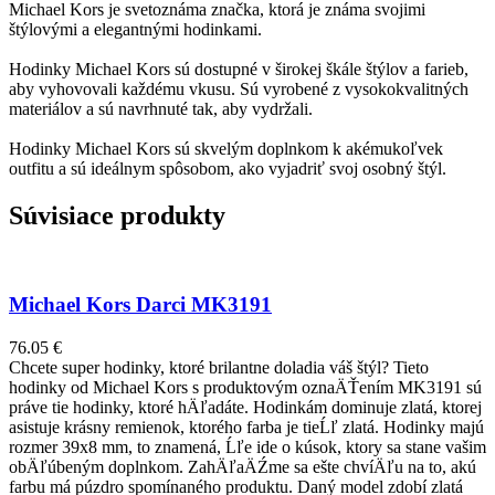
Michael Kors je svetoznáma značka, ktorá je známa svojimi
štýlovými a elegantnými hodinkami.
Hodinky Michael Kors sú dostupné v širokej škále štýlov a farieb,
aby vyhovovali každému vkusu. Sú vyrobené z vysokokvalitných
materiálov a sú navrhnuté tak, aby vydržali.
Hodinky Michael Kors sú skvelým doplnkom k akémukoľvek
outfitu a sú ideálnym spôsobom, ako vyjadriť svoj osobný štýl.
Súvisiace produkty
Michael Kors Darci MK3191
76.05
€
Chcete super hodinky, ktoré brilantne doladia váš štýl? Tieto
hodinky od Michael Kors s produktovým oznaÄŤením MK3191 sú
práve tie hodinky, ktoré hÄľadáte. Hodinkám dominuje zlatá, ktorej
asistuje krásny remienok, ktorého farba je tieĹľ zlatá. Hodinky majú
rozmer 39x8 mm, to znamená, Ĺľe ide o kúsok, ktory sa stane vašim
obÄľúbeným doplnkom. ZahÄľaÄŹme sa ešte chvíÄľu na to, akú
farbu má púzdro spomínaného produktu. Daný model zdobí zlatá