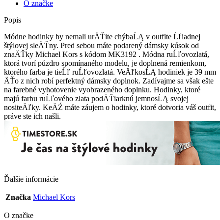
O značke
Popis
Módne hodinky by nemali urÄŤite chýbaĹĄ v outfite Ĺľiadnej
štýlovej sleÄŤny. Pred sebou máte podarený dámsky kúsok od
znaÄŤky Michael Kors s kódom MK3192 . Módna ruĹľovozlatá,
ktorá tvorí púzdro spomínaného modelu, je doplnená remienkom,
ktorého farba je tieĹľ ruĹľovozlatá. VeÄľkosĹĄ hodiniek je 39 mm
ÄŤo z nich robí perfektný dámsky doplnok. Zadívajme sa však ešte
na farebné vyhotovenie vyobrazeného doplnku. Hodinky, ktoré
majú farbu ruĹľového zlata podÄŤiarknú jemnosĹĄ svojej
nositeÄľky. KeÄŹ máte záujem o hodinky, ktoré dotvoria váš outfit,
práve ste ich našli.
Ďalšie informácie
Značka
Michael Kors
O značke