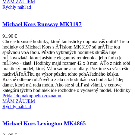
MÁM ZÁUJEM
Rýchly náhľad
Michael Kors Runway MK3197
91.90
€
Chcete luxusné hodinky, ktoré fantasticky doplnia váš outfit? Tieto
hodinky od Michael Kors s ÄŤíslom MK3197 sú urÄŤite tou
správnou voÄľbou. Púzdro vybraných hodiniek skrášÄľuje
ruĹľovozlatá, ktorej asistuje elegantný remienok a jeho farba je
ruĹľovo - zlatá. Hodinky majú rozmer 42 x 8 mm, ÄŤo z nich robí
praktický model, ktorý Vám sadne ako uliaty. Pozrime sa však ešte
nachvíÄľoÄŤku na výzor púzdra tohto pohÄľadného kúsku.
Krásné odtiene ruĹľového zlata na hodinkách sa hodia kaĹľdej
dáme, ktorá má rada módu. Ako ste si uĹľ asi všimli, v cenovej
kategórii týchto hodiniek ide rozhodne o vydarený model. Hodinky
Pridať do nákupného zoznamu
MÁM ZÁUJEM
Rýchly náhľad
Michael Kors Lexington MK4865