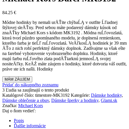
84.25
€
Módne hodinky by nemali urÄŤite chýbaĹĄ v outfite Ĺľiadnej
štýlovej sleÄŤny. Pred sebou máte podarený dámsky kúsok od
znaÄŤky Michael Kors s kódom MK3192 . Módna ruĹľovozlatá,
ktorá tvorí púzdro spomínaného modelu, je doplnená remienkom,
ktorého farba je tieĹľ ruĹľovozlatá. VeÄľkosĹĄ hodiniek je 39 mm
ÄŤo z nich robí perfektný dámsky doplnok. Zadívajme sa však ešte
na farebné vyhotovenie vyobrazeného doplnku. Hodinky, ktoré
majú farbu ruĹľového zlata podÄŤiarknú jemnosĹĄ svojej
nositeÄľky. KeÄŹ máte záujem o hodinky, ktoré dotvoria váš outfit,
práve ste ich našli. Hodinky
MÁM ZÁUJEM
Pridať do nákupného zoznamu
3
Ľudia sa zaujímajú o tento produkt
Katalógové číslo:
timestore-MK3192
Kategórie:
Dámske hodinky
,
Dámske oblečenie a obuv
,
Dámske šperky a hodinky
,
Glami.sk
Značka:
Michael Kors
Daj o ňom vedieť:
Popis
Ďalšie informácie