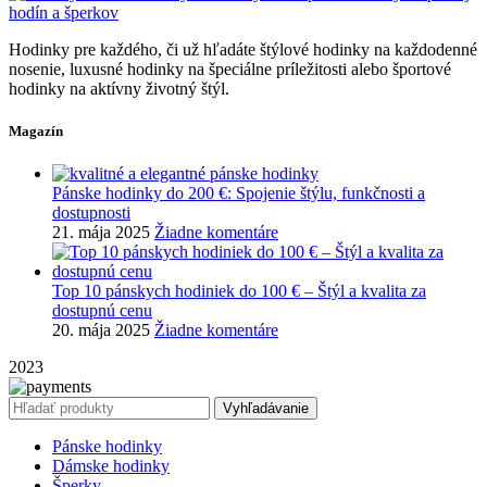
Hodinky pre každého, či už hľadáte štýlové hodinky na každodenné
nosenie, luxusné hodinky na špeciálne príležitosti alebo športové
hodinky na aktívny životný štýl.
Magazín
Pánske hodinky do 200 €: Spojenie štýlu, funkčnosti a
dostupnosti
21. mája 2025
Žiadne komentáre
Top 10 pánskych hodiniek do 100 € – Štýl a kvalita za
dostupnú cenu
20. mája 2025
Žiadne komentáre
2023
Vyhľadávanie
Pánske hodinky
Dámske hodinky
Šperky