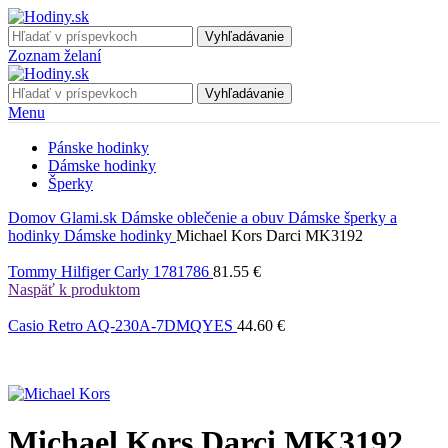
Vyhľadávanie
Zoznam želaní
Vyhľadávanie
Menu
Pánske hodinky
Dámske hodinky
Šperky
Domov
Glami.sk
Dámske oblečenie a obuv
Dámske šperky a
hodinky
Dámske hodinky
Michael Kors Darci MK3192
Tommy Hilfiger Carly 1781786
81.55
€
Naspäť k produktom
Casio Retro AQ-230A-7DMQYES
44.60
€
Michael Kors Darci MK3192