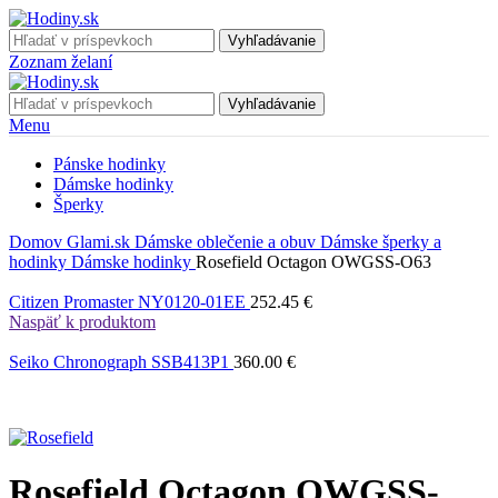
Vyhľadávanie
Zoznam želaní
Vyhľadávanie
Menu
Pánske hodinky
Dámske hodinky
Šperky
Domov
Glami.sk
Dámske oblečenie a obuv
Dámske šperky a
hodinky
Dámske hodinky
Rosefield Octagon OWGSS-O63
Citizen Promaster NY0120-01EE
252.45
€
Naspäť k produktom
Seiko Chronograph SSB413P1
360.00
€
Rosefield Octagon OWGSS-