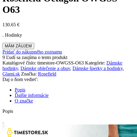
O63
130.65
€
. Hodinky
MÁM ZÁUJEM
Pridať do nákupného zoznamu
9
Ľudí sa zaujíma o tento produkt
Katalógové číslo:
timestore-OWGSS-O63
Kategórie:
Dámske
hodinky
,
Dámske oblečenie a obuv
,
Dámske šperky a hodinky
,
Glami.sk
Značka:
Rosefield
Daj o ňom vedieť:
Popis
Ďalšie informácie
O značke
Popis
.